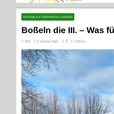
RÜCKBLICK VERANSTALTUNGEN
Boßeln die III. – Was f
0
BG
2 Jahren Ago
3 Mins