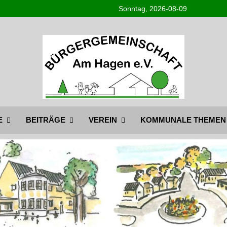
Sonntag, 2026-08-09
Bürgergemeinschaft am Hag
Info@BG-Am-Hagen.de
E
BEITRÄGE
VEREIN
KOMMUNALE THEMEN