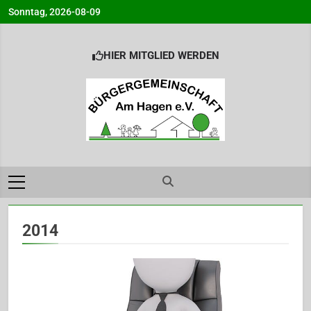
Skip
Sonntag, 2026-08-09
to
content
HIER MITGLIED WERDEN
Bürgergemeinsc
Info@BG-Am-Hagen.de
am Hagen e.V.
Ahrensburg
2014