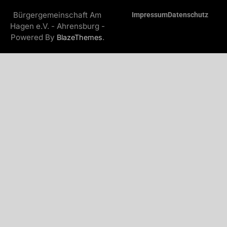
Bürgergemeinschaft Am
Impressum
Datenschutz
Hagen e.V. - Ahrensburg -
Powered By
.
BlazeThemes