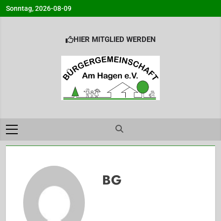
Skip
Sonntag, 2026-08-09
to
content
HIER MITGLIED WERDEN
Bürgergemeinsc
Info@BG-Am-Hagen.de
am Hagen e.V.
Ahrensburg
BG