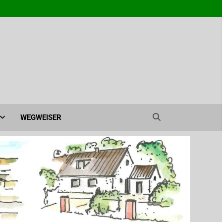
agen e.V. – Ahrensburg
WEGWEISER