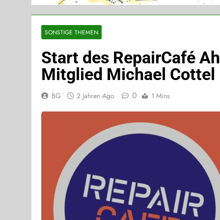
SONSTIGE THEMEN
Start des RepairCafé A
Mitglied Michael Cottel
0
BG
2 Jahren Ago
1 Mins