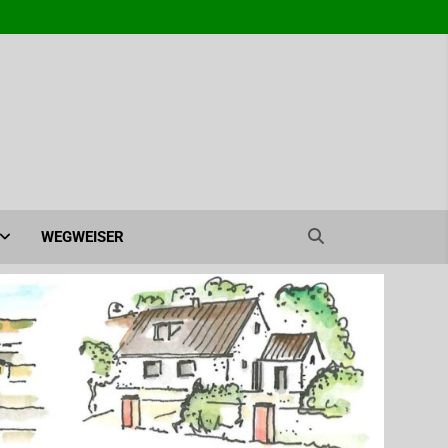
agen e.V. – Ahrensburg
WEGWEISER