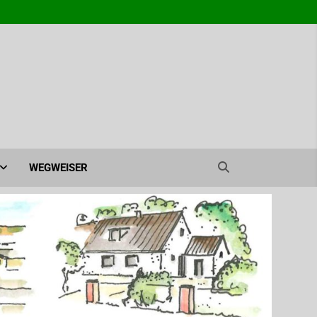
agen e.V. – Ahrensburg
WEGWEISER