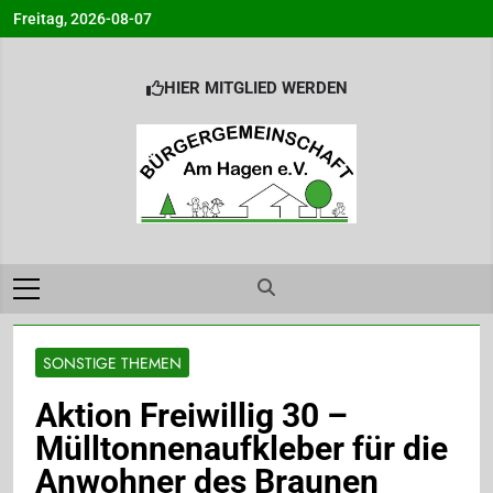
Skip
Freitag, 2026-08-07
to
content
HIER MITGLIED WERDEN
Bürgergemeinsc
Info@BG-Am-Hagen.de
am Hagen e.V.
Ahrensburg
SONSTIGE THEMEN
Aktion Freiwillig 30 –
Mülltonnenaufkleber für die
Anwohner des Braunen