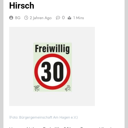
Hirsch
0
BG
2 Jahren Ago
1 Mins
(Foto: Bürgergemeinschaft Am Hagen e.V.)