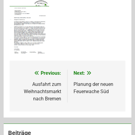
Previous:
Next:
Beitragsnavigation
Ausfahrt zum
Planung der neuen
Weihnachtsmarkt
Feuerwache Süd
nach Bremen
Beiträge