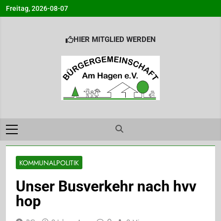
Skip
Freitag, 2026-08-07
to
content
HIER MITGLIED WERDEN
Bürgergemeinsc
Info@BG-Am-Hagen.de
am Hagen e.V.
Ahrensburg
KOMMUNALPOLITIK
Unser Busverkehr nach hvv
hop