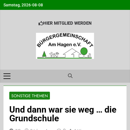
Skip
Samstag, 2026-08-08
to
content
HIER MITGLIED WERDEN
Bürgergemeinsc
Info@BG-Am-Hagen.de
am Hagen e.V.
Ahrensburg
SONSTIGE THEMEN
Und dann war sie weg … die
Grundschule