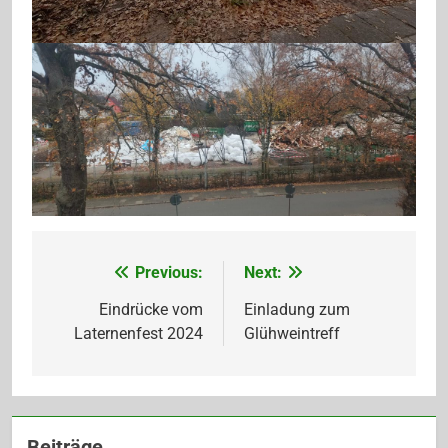
Previous:
Next:
Beitragsnavigation
Eindrücke vom
Einladung zum
Laternenfest 2024
Glühweintreff
Beiträge