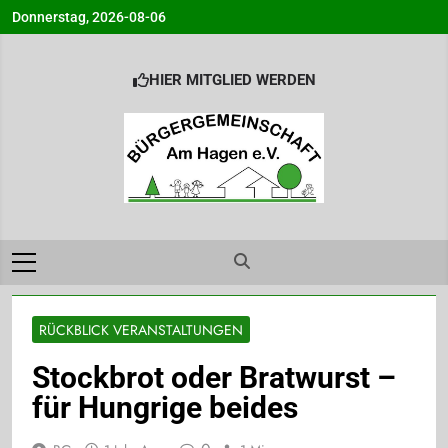
Skip
Donnerstag, 2026-08-06
to
content
HIER MITGLIED WERDEN
Bürgergemeinsc
Info@BG-Am-Hagen.de
am Hagen e.V.
Ahrensburg
RÜCKBLICK VERANSTALTUNGEN
Stockbrot oder Bratwurst –
für Hungrige beides