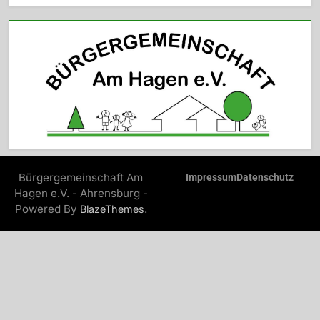
Bürgergemeinschaft Am
Impressum
Datenschutz
Hagen e.V. - Ahrensburg -
Powered By
.
BlazeThemes