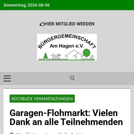
Skip
Donnerstag, 2026-08-06
to
content
HIER MITGLIED WERDEN
Bürgergemeinsc
Info@BG-Am-Hagen.de
am Hagen e.V.
Ahrensburg
RÜCKBLICK VERANSTALTUNGEN
Garagen-Flohmarkt: Vielen
Dank an alle Teilnehmenden