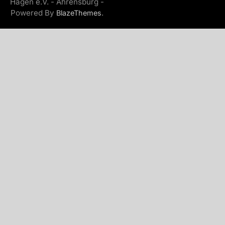
Hagen e.V. - Ahrensburg -
Powered By
.
BlazeThemes