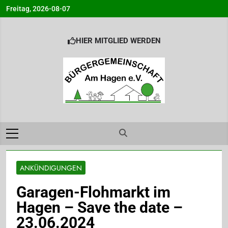
Skip
Freitag, 2026-08-07
to
content
HIER MITGLIED WERDEN
Bürgergemeinsc
Info@BG-Am-Hagen.de
am Hagen e.V.
Ahrensburg
ANKÜNDIGUNGEN
Garagen-Flohmarkt im
Hagen – Save the date –
23.06.2024