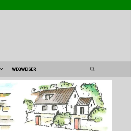
agen e.V. – Ahrensburg
WEGWEISER