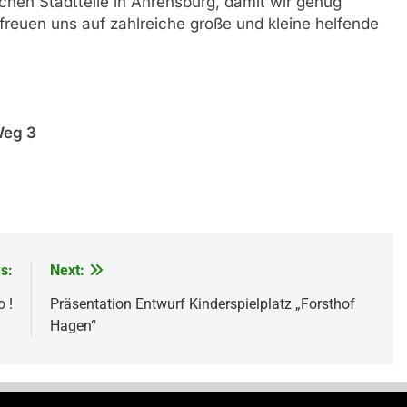
chen Stadtteile in Ahrensburg, damit wir genug
reuen uns auf zahlreiche große und kleine helfende
Weg 3
s:
Next:
 !
Präsentation Entwurf Kinderspielplatz „Forsthof
Hagen“