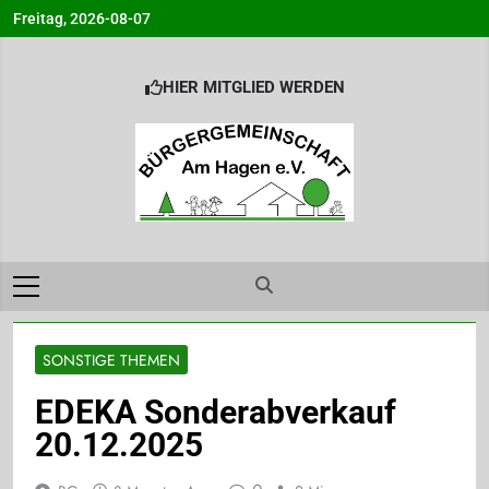
Skip
Freitag, 2026-08-07
to
content
HIER MITGLIED WERDEN
Bürgergemeinsc
Info@BG-Am-Hagen.de
am Hagen e.V.
Ahrensburg
SONSTIGE THEMEN
EDEKA Sonderabverkauf
20.12.2025