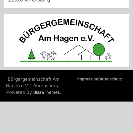
Bürgergemeinschaft Am
Impressum
Datenschutz
Hagen e.V. - Ahrensburg -
Powered By
.
BlazeThemes