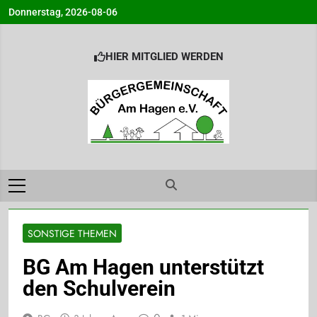
Skip
Donnerstag, 2026-08-06
to
content
HIER MITGLIED WERDEN
Bürgergemeinsc
Info@BG-Am-Hagen.de
am Hagen e.V.
Ahrensburg
SONSTIGE THEMEN
BG Am Hagen unterstützt
den Schulverein