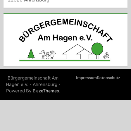
Bürgergemeinschaft Am
Impressum
Datenschutz
Hagen e.V. - Ahrensburg -
Powered By
.
BlazeThemes