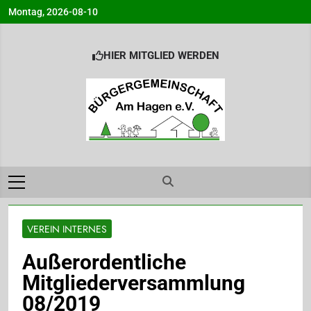
Skip
Montag, 2026-08-10
to
content
HIER MITGLIED WERDEN
Bürgergemeinsc
Info@BG-Am-Hagen.de
am Hagen e.V.
Ahrensburg
VEREIN INTERNES
Außerordentliche
Mitgliederversammlung
08/2019