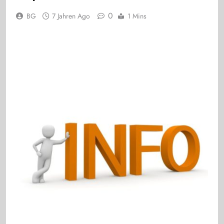
0
BG
7 Jahren Ago
1 Mins