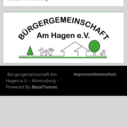
Bürgergemeinschaft Am
Impressum
Datenschutz
Hagen e.V. - Ahrensburg -
Powered By
.
BlazeThemes